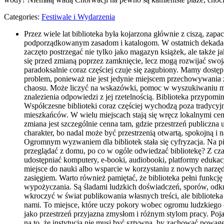
Categories:
Festiwale i Wydarzenia
Przez wiele lat biblioteka była kojarzona głównie z ciszą, z
podporządkowanym zasadom i katalogom. W ostatnich dekadach w
zaczęto postrzegać nie tylko jako magazyn książek, ale także j
się przed zmianą poprzez zamknięcie, lecz mogą rozwijać swo
paradoksalnie coraz częściej czuje się zagubiony. Mamy dostęp
problem, ponieważ nie jest jedynie miejscem przechowywania 
chaosu. Może liczyć na wskazówki, pomoc w wyszukiwaniu mater
znalezienia odpowiedzi z jej rzetelnością. Biblioteka przypomi
Współczesne biblioteki coraz częściej wychodzą poza tradycyjny
mieszkańców. W wielu miejscach stają się wręcz lokalnymi centr
zmiana jest szczególnie cenna tam, gdzie przestrzeń publiczna
charakter, bo nadal może być przestrzenią otwartą, spokojną i 
Ogromnym wyzwaniem dla bibliotek stała się cyfryzacja. Na pie
przeglądać z domu, po co w ogóle odwiedzać bibliotekę? Z czasem
udostępniać komputery, e-booki, audiobooki, platformy edukacy
miejsce do nauki albo wsparcie w korzystaniu z nowych narzę
zasięgiem. Warto również pamiętać, że biblioteka pełni funkcję
wypożyczania. Są śladami ludzkich doświadczeń, sporów, odkryć
wkroczyć w świat publikowania własnych treści, ale biblioteka
nami. To miejsce, które uczy pokory wobec ogromu ludzkiego do
jako przestrzeń przyjazna zmysłom i różnym stylom pracy. Poja
na to, że instytucja nie musi być sztywna, by zachować powagę