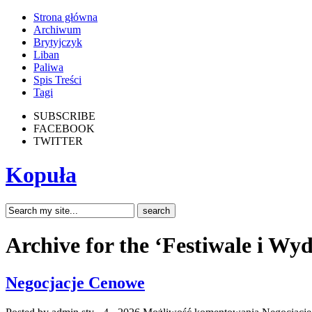
Strona główna
Archiwum
Brytyjczyk
Liban
Paliwa
Spis Treści
Tagi
SUBSCRIBE
FACEBOOK
TWITTER
Kopuła
Archive for the ‘Festiwale i Wy
Negocjacje Cenowe