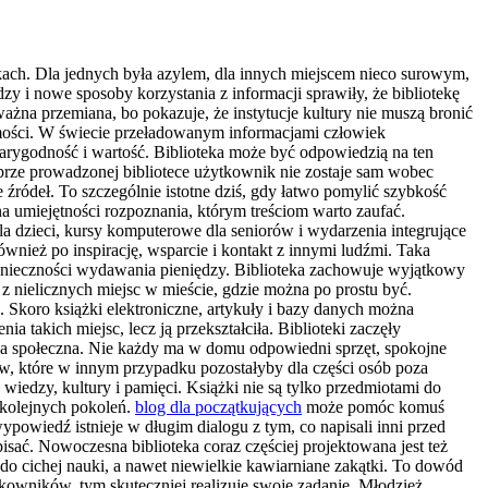
jkach. Dla jednych była azylem, dla innych miejscem nieco surowym,
 i nowe sposoby korzystania z informacji sprawiły, że bibliotekę
ważna przemiana, bo pokazuje, że instytucje kultury nie muszą bronić
samości. W świecie przeładowanym informacjami człowiek
wiarygodność i wartość. Biblioteka może być odpowiedzią na ten
rze prowadzonej bibliotece użytkownik nie zostaje sam wobec
źródeł. To szczególnie istotne dziś, gdy łatwo pomylić szybkość
 na umiejętności rozpoznania, którym treściom warto zaufać.
dla dzieci, kursy komputerowe dla seniorów i wydarzenia integrujące
ównież po inspirację, wsparcie i kontakt z innymi ludźmi. Taka
z konieczności wydawania pieniędzy. Biblioteka zachowuje wyjątkowy
 z nielicznych miejsc w mieście, gdzie można po prostu być.
. Skoro książki elektroniczne, artykuły i bazy danych można
a takich miejsc, lecz ją przekształciła. Biblioteki zaczęły
rola społeczna. Nie każdy ma w domu odpowiedni sprzęt, spokojne
w, które w innym przypadku pozostałyby dla części osób poza
 wiedzy, kultury i pamięci. Książki nie są tylko przedmiotami do
a kolejnych pokoleń.
blog dla początkujących
może pomóc komuś
ypowiedź istnieje w długim dialogu z tym, co napisali inni przed
sać. Nowoczesna biblioteka coraz częściej projektowana jest też
 do cichej nauki, a nawet niewielkie kawiarniane zakątki. To dowód
tkowników, tym skuteczniej realizuje swoje zadanie. Młodzież