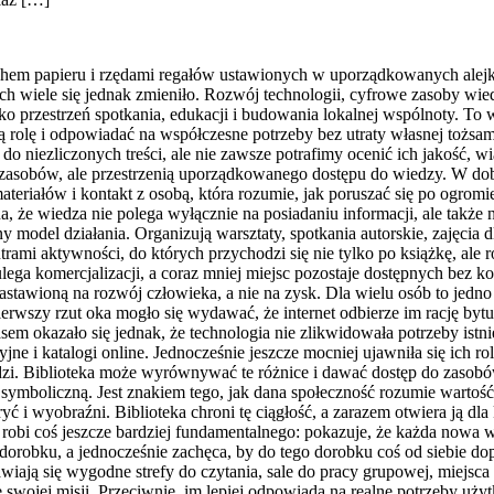
apachem papieru i rzędami regałów ustawionych w uporządkowanych ale
iele się jednak zmieniło. Rozwój technologii, cyfrowe zasoby wiedzy
ako przestrzeń spotkania, edukacji i budowania lokalnej wspólnoty. To 
ją rolę i odpowiadać na współczesne potrzeby bez utraty własnej toż
 do niezliczonych treści, ale nie zawsze potrafimy ocenić ich jakość, 
zasobów, ale przestrzenią uporządkowanego dostępu do wiedzy. W dob
iałów i kontakt z osobą, która rozumie, jak poruszać się po ogromie 
na, że wiedza nie polega wyłącznie na posiadaniu informacji, ale także
 model działania. Organizują warsztaty, spotkania autorskie, zajęcia 
ami aktywności, do których przychodzi się nie tylko po książkę, ale r
 ulega komercjalizacji, a coraz mniej miejsc pozostaje dostępnych be
nastawioną na rozwój człowieka, a nie na zysk. Dla wielu osób to jedno
rwszy rzut oka mogło się wydawać, że internet odbierze im rację bytu
 okazało się jednak, że technologia nie zlikwidowała potrzeby istnieni
jne i katalogi online. Jednocześnie jeszcze mocniej ujawniła się ich 
dzi. Biblioteka może wyrównywać te różnice i dawać dostęp do zasobó
 symboliczną. Jest znakiem tego, jak dana społeczność rozumie wartość
 i wyobraźni. Biblioteka chroni tę ciągłość, a zarazem otwiera ją dl
 robi coś jeszcze bardziej fundamentalnego: pokazuje, że każda nowa w
robku, a jednocześnie zachęca, by do tego dorobku coś od siebie dopi
wiają się wygodne strefy do czytania, sale do pracy grupowej, miejsca
 swojej misji. Przeciwnie, im lepiej odpowiada na realne potrzeby uży