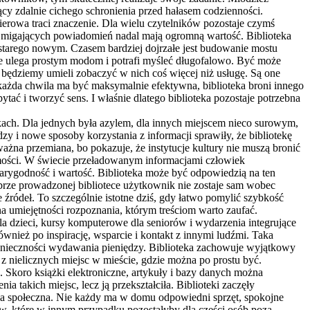
jący zdalnie cichego schronienia przed hałasem codzienności.
pierowa traci znaczenie. Dla wielu czytelników pozostaje czymś
 migających powiadomień nadal mają ogromną wartość. Biblioteka
 starego nowym. Czasem bardziej dojrzałe jest budowanie mostu
ie ulega prostym modom i potrafi myśleć długofalowo. Być może
 będziemy umieli zobaczyć w nich coś więcej niż usługę. Są one
 każda chwila ma być maksymalnie efektywna, biblioteka broni innego
ytać i tworzyć sens. I właśnie dlatego biblioteka pozostaje potrzebna
jkach. Dla jednych była azylem, dla innych miejscem nieco surowym,
 i nowe sposoby korzystania z informacji sprawiły, że bibliotekę
ważna przemiana, bo pokazuje, że instytucje kultury nie muszą bronić
samości. W świecie przeładowanym informacjami człowiek
wiarygodność i wartość. Biblioteka może być odpowiedzią na ten
rze prowadzonej bibliotece użytkownik nie zostaje sam wobec
źródeł. To szczególnie istotne dziś, gdy łatwo pomylić szybkość
 na umiejętności rozpoznania, którym treściom warto zaufać.
dla dzieci, kursy komputerowe dla seniorów i wydarzenia integrujące
ównież po inspirację, wsparcie i kontakt z innymi ludźmi. Taka
z konieczności wydawania pieniędzy. Biblioteka zachowuje wyjątkowy
 z nielicznych miejsc w mieście, gdzie można po prostu być.
. Skoro książki elektroniczne, artykuły i bazy danych można
a takich miejsc, lecz ją przekształciła. Biblioteki zaczęły
rola społeczna. Nie każdy ma w domu odpowiedni sprzęt, spokojne
w, które w innym przypadku pozostałyby dla części osób poza