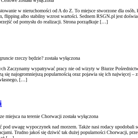
e Cenowe
została wyłączona
stowanie w nieruchomości od A do Z. To miejsce stworzone dla osób, 
m, flipping albo stabilny wzrost wartości. Sednem RSGN.pl jest doświ
przejść od pomysłu do realizacji. Strona porządkuje […]
gruncie rzeczy będzie?
została wyłączona
wych Zaczynamy wypatrywać pracy nie od wizyty w Biurze Pośrednictwa
ą się najogromniejszą popularnością oraz pojawia się ich najwięcej – z
własnego, […]
i
e miejsca na terenie Chorwacji
została wyłączona
iąć pod uwagę wypoczynek nad morzem. Także nasi rodacy upodobali so
jami. Trudno jakoś się dziwić tak dużej popularności Chorwacji, przecież
iaż […]