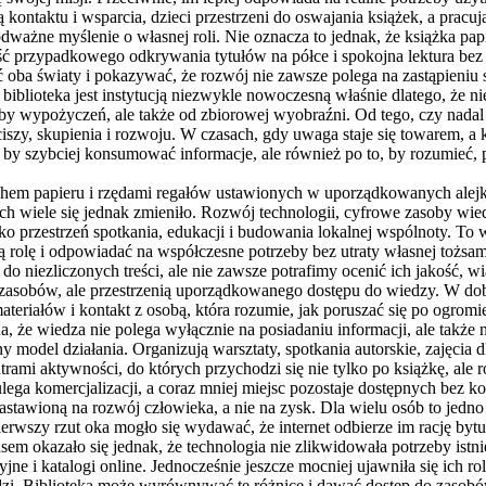
kontaktu i wsparcia, dzieci przestrzeni do oswajania książek, a pracu
odważne myślenie o własnej roli. Nie oznacza to jednak, że książka pa
ć przypadkowego odkrywania tytułów na półce i spokojna lektura bez
 oba światy i pokazywać, że rozwój nie zawsze polega na zastąpieniu
iblioteka jest instytucją niezwykle nowoczesną właśnie dlatego, że n
czby wypożyczeń, ale także od zbiorowej wyobraźni. Od tego, czy nadal
ciszy, skupienia i rozwoju. W czasach, gdy uwaga staje się towarem, a
, by szybciej konsumować informacje, ale również po to, by rozumieć, p
apachem papieru i rzędami regałów ustawionych w uporządkowanych ale
iele się jednak zmieniło. Rozwój technologii, cyfrowe zasoby wiedzy
ako przestrzeń spotkania, edukacji i budowania lokalnej wspólnoty. To 
ją rolę i odpowiadać na współczesne potrzeby bez utraty własnej toż
 do niezliczonych treści, ale nie zawsze potrafimy ocenić ich jakość, 
zasobów, ale przestrzenią uporządkowanego dostępu do wiedzy. W dob
iałów i kontakt z osobą, która rozumie, jak poruszać się po ogromie 
na, że wiedza nie polega wyłącznie na posiadaniu informacji, ale także
 model działania. Organizują warsztaty, spotkania autorskie, zajęcia 
ami aktywności, do których przychodzi się nie tylko po książkę, ale r
 ulega komercjalizacji, a coraz mniej miejsc pozostaje dostępnych be
nastawioną na rozwój człowieka, a nie na zysk. Dla wielu osób to jedno
rwszy rzut oka mogło się wydawać, że internet odbierze im rację bytu
 okazało się jednak, że technologia nie zlikwidowała potrzeby istnieni
jne i katalogi online. Jednocześnie jeszcze mocniej ujawniła się ich 
dzi. Biblioteka może wyrównywać te różnice i dawać dostęp do zasobó