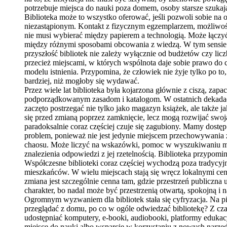
potrzebuje miejsca do nauki poza domem, osoby starsze szukają 
Biblioteka może to wszystko oferować, jeśli pozwoli sobie na 
niezastąpionym. Kontakt z fizycznym egzemplarzem, możliwoś
nie musi wybierać między papierem a technologią. Może łączyć
między różnymi sposobami obcowania z wiedzą. W tym sensie b
przyszłość bibliotek nie zależy wyłącznie od budżetów czy li
przecież miejscami, w których wspólnota daje sobie prawo do 
modelu istnienia. Przypomina, że człowiek nie żyje tylko po to
bardziej, niż mogłoby się wydawać.
Przez wiele lat biblioteka była kojarzona głównie z ciszą, z
podporządkowanym zasadom i katalogom. W ostatnich dekadach w
zaczęto postrzegać nie tylko jako magazyn książek, ale także j
się przed zmianą poprzez zamknięcie, lecz mogą rozwijać swo
paradoksalnie coraz częściej czuje się zagubiony. Mamy dostęp
problem, ponieważ nie jest jedynie miejscem przechowywania 
chaosu. Może liczyć na wskazówki, pomoc w wyszukiwaniu mater
znalezienia odpowiedzi z jej rzetelnością. Biblioteka przypomi
Współczesne biblioteki coraz częściej wychodzą poza tradycyjny
mieszkańców. W wielu miejscach stają się wręcz lokalnymi centr
zmiana jest szczególnie cenna tam, gdzie przestrzeń publiczna
charakter, bo nadal może być przestrzenią otwartą, spokojną i 
Ogromnym wyzwaniem dla bibliotek stała się cyfryzacja. Na pie
przeglądać z domu, po co w ogóle odwiedzać bibliotekę? Z czasem
udostępniać komputery, e-booki, audiobooki, platformy edukacy
miejsce do nauki albo wsparcie w korzystaniu z nowych narzę