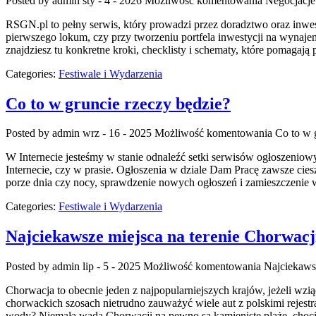
Posted by admin
sty - 4 - 2026
Możliwość komentowania
Negocjacj
RSGN.pl to pełny serwis, który prowadzi przez doradztwo oraz inwe
pierwszego lokum, czy przy tworzeniu portfela inwestycji na wynaje
znajdziesz tu konkretne kroki, checklisty i schematy, które pomagają 
Categories:
Festiwale i Wydarzenia
Co to w gruncie rzeczy będzie?
Posted by admin
wrz - 16 - 2025
Możliwość komentowania
Co to w 
W Internecie jesteśmy w stanie odnaleźć setki serwisów ogłoszenio
Internecie, czy w prasie. Ogłoszenia w dziale Dam Pracę zawsze ciesz
porze dnia czy nocy, sprawdzenie nowych ogłoszeń i zamieszczenie 
Categories:
Festiwale i Wydarzenia
Najciekawsze miejsca na terenie Chorwacj
Posted by admin
lip - 5 - 2025
Możliwość komentowania
Najciekawsz
Chorwacja to obecnie jeden z najpopularniejszych krajów, jeżeli wz
chorwackich szosach nietrudno zauważyć wiele aut z polskimi rejestrac
wody? Niemałą wadą Chorwacji na pewno są kamieniste plaże, choc