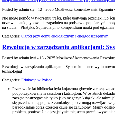
Posted by admin
sty - 12 - 2026
Możliwość komentowania
Egzamin w
Nie mogę pomóc w tworzeniu treści, które ułatwiają przecieki lub ści
uczciwej nauki, typowania zagadnień na podstawie popularnych mot
na studia – Plastyka. Sqlmedia.pl to kompendium nauki pod egzamin
Categories:
Ogród przy domu ekologicznym i energooszczędnym
Rewolucja w zarządzaniu aplikacjami: Sy
Posted by admin
kwi - 13 - 2025
Możliwość komentowania
Rewolucj
Rewolucja w zarządzaniu aplikacjami: System kontenerowy to nowocze
technologią!
Categories:
Edukacja w Polsce
Przez wiele lat biblioteka była kojarzona głównie z ciszą, z
podporządkowanym zasadom i katalogom. W ostatnich dekadach w
zaczęto postrzegać nie tylko jako magazyn książek, ale także j
się przed zmianą poprzez zamknięcie, lecz mogą rozwijać swo
paradoksalnie coraz częściej czuje się zagubiony. Mamy dostęp
problem, ponieważ nie jest jedynie miejscem przechowywania 