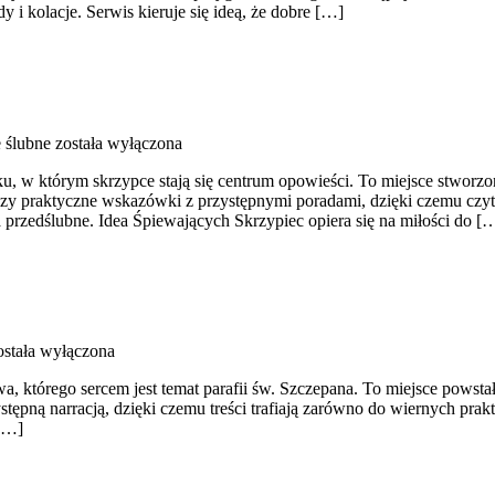
y i kolacje. Serwis kieruje się ideą, że dobre […]
 ślubne
została wyłączona
, w którym skrzypce stają się centrum opowieści. To miejsce stworzon
czy praktyczne wskazówki z przystępnymi poradami, dzięki czemu czy
rzedślubne. Idea Śpiewających Skrzypiec opiera się na miłości do [
stała wyłączona
wa, którego sercem jest temat parafii św. Szczepana. To miejsce powsta
zystępną narracją, dzięki czemu treści trafiają zarówno do wiernych pra
 […]