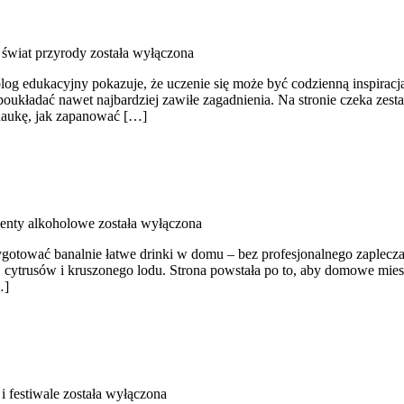
 świat przyrody
została wyłączona
log edukacyjny pokazuje, że uczenie się może być codzienną inspiracją
poukładać nawet najbardziej zawiłe zagadnienia. Na stronie czeka zestaw
 naukę, jak zapanować […]
enty alkoholowe
została wyłączona
rzygotować banalnie łatwe drinki w domu – bez profesjonalnego zaplec
ów, cytrusów i kruszonego lodu. Strona powstała po to, aby domowe mi
…]
i festiwale
została wyłączona