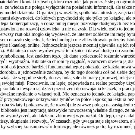
iałów i kontakt z osobą, która rozumie, jak poruszać się po ogromie 
na, że wiedza nie polega wyłącznie na posiadaniu informacji, ale także
 model działania. Organizują warsztaty, spotkania autorskie, zajęcia 
ami aktywności, do których przychodzi się nie tylko po książkę, ale r
 ulega komercjalizacji, a coraz mniej miejsc pozostaje dostępnych be
nastawioną na rozwój człowieka, a nie na zysk. Dla wielu osób to jedno
rwszy rzut oka mogło się wydawać, że internet odbierze im rację bytu
 okazało się jednak, że technologia nie zlikwidowała potrzeby istnieni
jne i katalogi online. Jednocześnie jeszcze mocniej ujawniła się ich 
dzi. Biblioteka może wyrównywać te różnice i dawać dostęp do zasobó
 symboliczną. Jest znakiem tego, jak dana społeczność rozumie wartość
 i wyobraźni. Biblioteka chroni tę ciągłość, a zarazem otwiera ją dl
 robi coś jeszcze bardziej fundamentalnego: pokazuje, że każda nowa w
robku, a jednocześnie zachęca, by do tego dorobku coś od siebie dopi
wiają się wygodne strefy do czytania, sale do pracy grupowej, miejsca
 swojej misji. Przeciwnie, im lepiej odpowiada na realne potrzeby uży
kontaktu i wsparcia, dzieci przestrzeni do oswajania książek, a pracu
odważne myślenie o własnej roli. Nie oznacza to jednak, że książka pa
ć przypadkowego odkrywania tytułów na półce i spokojna lektura bez
 oba światy i pokazywać, że rozwój nie zawsze polega na zastąpieniu
iblioteka jest instytucją niezwykle nowoczesną właśnie dlatego, że n
czby wypożyczeń, ale także od zbiorowej wyobraźni. Od tego, czy nadal
ciszy, skupienia i rozwoju. W czasach, gdy uwaga staje się towarem, a
, by szybciej konsumować informacje, ale również po to, by rozumieć, p