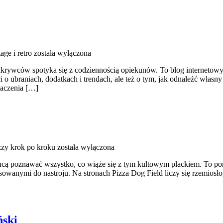
ge i retro
została wyłączona
rywców spotyka się z codziennością opiekunów. To blog internetowy tw
i o ubraniach, dodatkach i trendach, ale też o tym, jak odnaleźć własn
baczenia […]
zzy krok po kroku
została wyłączona
hcą poznawać wszystko, co wiąże się z tym kultowym plackiem. To porta
anymi do nastroju. Na stronach Pizza Dog Field liczy się rzemiosło, c
ński