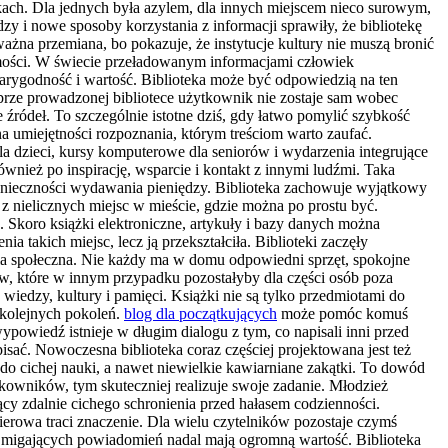
jkach. Dla jednych była azylem, dla innych miejscem nieco surowym,
 i nowe sposoby korzystania z informacji sprawiły, że bibliotekę
ważna przemiana, bo pokazuje, że instytucje kultury nie muszą bronić
samości. W świecie przeładowanym informacjami człowiek
wiarygodność i wartość. Biblioteka może być odpowiedzią na ten
rze prowadzonej bibliotece użytkownik nie zostaje sam wobec
źródeł. To szczególnie istotne dziś, gdy łatwo pomylić szybkość
 na umiejętności rozpoznania, którym treściom warto zaufać.
dla dzieci, kursy komputerowe dla seniorów i wydarzenia integrujące
ównież po inspirację, wsparcie i kontakt z innymi ludźmi. Taka
z konieczności wydawania pieniędzy. Biblioteka zachowuje wyjątkowy
 z nielicznych miejsc w mieście, gdzie można po prostu być.
. Skoro książki elektroniczne, artykuły i bazy danych można
a takich miejsc, lecz ją przekształciła. Biblioteki zaczęły
rola społeczna. Nie każdy ma w domu odpowiedni sprzęt, spokojne
w, które w innym przypadku pozostałyby dla części osób poza
 wiedzy, kultury i pamięci. Książki nie są tylko przedmiotami do
a kolejnych pokoleń.
blog dla początkujących
może pomóc komuś
ypowiedź istnieje w długim dialogu z tym, co napisali inni przed
sać. Nowoczesna biblioteka coraz częściej projektowana jest też
 do cichej nauki, a nawet niewielkie kawiarniane zakątki. To dowód
tkowników, tym skuteczniej realizuje swoje zadanie. Młodzież
jący zdalnie cichego schronienia przed hałasem codzienności.
pierowa traci znaczenie. Dla wielu czytelników pozostaje czymś
 migających powiadomień nadal mają ogromną wartość. Biblioteka