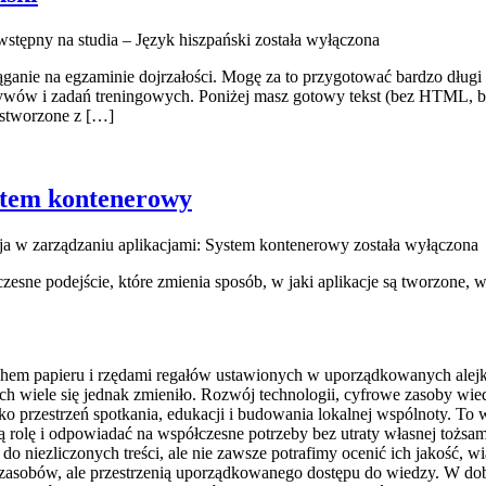
stępny na studia – Język hiszpański
została wyłączona
ąganie na egzaminie dojrzałości. Mogę za to przygotować bardzo długi 
ywów i zadań treningowych. Poniżej masz gotowy tekst (bez HTML, be
 stworzone z […]
stem kontenerowy
a w zarządzaniu aplikacjami: System kontenerowy
została wyłączona
sne podejście, które zmienia sposób, w jaki aplikacje są tworzone, w
apachem papieru i rzędami regałów ustawionych w uporządkowanych ale
iele się jednak zmieniło. Rozwój technologii, cyfrowe zasoby wiedzy
ako przestrzeń spotkania, edukacji i budowania lokalnej wspólnoty. To 
ją rolę i odpowiadać na współczesne potrzeby bez utraty własnej toż
 do niezliczonych treści, ale nie zawsze potrafimy ocenić ich jakość, 
zasobów, ale przestrzenią uporządkowanego dostępu do wiedzy. W dob