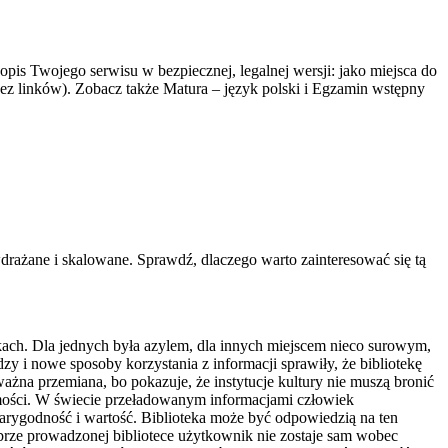
opis Twojego serwisu w bezpiecznej, legalnej wersji: jako miejsca do
z linków). Zobacz także Matura – język polski i Egzamin wstępny
drażane i skalowane. Sprawdź, dlaczego warto zainteresować się tą
jkach. Dla jednych była azylem, dla innych miejscem nieco surowym,
 i nowe sposoby korzystania z informacji sprawiły, że bibliotekę
ważna przemiana, bo pokazuje, że instytucje kultury nie muszą bronić
samości. W świecie przeładowanym informacjami człowiek
wiarygodność i wartość. Biblioteka może być odpowiedzią na ten
rze prowadzonej bibliotece użytkownik nie zostaje sam wobec