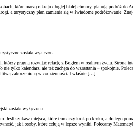
bach, które marzą o kraju długiej białej chmury, planują podróż do Au
drogi, a turystyczny plan zamienia się w świadome podróżowanie. Znaj
urystyczne
została wyłączona
i, którzy pragną rozwijać relację z Bogiem w realnym życiu. Strona i
 nie tylko kalendarz, ale też zachęta do wzrastania – spokojnie. Po
dlitwą zakorzenioną w codzienności. I właśnie […]
jski
została wyłączona
m. Jeśli szukasz miejsca, które tłumaczy krok po kroku, a do tego pom
wność, jak i osoby, które celują w lepsze wyniki. Polecamy Matematyk