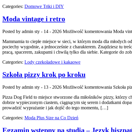
Categories:
Domowe Triki i DIY
Moda vintage i retro
Posted by admin
sty - 14 - 2026
Możliwość komentowania
Moda vinta
Mammamia to ciepłe miejsce w sieci, w którym moda dla młodych odk
pociechy wygodnie, a jednocześnie z charakterem. Znajdziesz tu treśc
pracą, spacerem, zakupami i chwilą tylko dla siebie. Kategorie do zo
Categories:
Lody czekoladowe i kakaowe
Szkoła pizzy krok po kroku
Posted by admin
sty - 13 - 2026
Możliwość komentowania
Szkoła pi
Pizza Dog Field to miejsce stworzone dla miłośników pizzy, którzy c
dobrze wypieczonym ciastem, ciągnącym się serem i dodatkami dopasow
prowadzić wyprażanie i jak dojść do tego momentu, […]
Categories:
Moda Plus Size na Co Dzień
Egzamin wstępny na studia – Język hiszpa