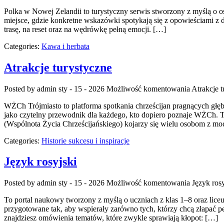
Polka w Nowej Zelandii to turystyczny serwis stworzony z myślą o oso
miejsce, gdzie konkretne wskazówki spotykają się z opowieściami z 
trasę, na reset oraz na wędrówkę pełną emocji. […]
Categories:
Kawa i herbata
Atrakcje turystyczne
Posted by admin
sty - 15 - 2026
Możliwość komentowania
Atrakcje t
WŻCh Trójmiasto to platforma spotkania chrześcijan pragnących głęb
jako czytelny przewodnik dla każdego, kto dopiero poznaje WŻCh. To
(Wspólnota Życia Chrześcijańskiego) kojarzy się wielu osobom z mo
Categories:
Historie sukcesu i inspiracje
Język rosyjski
Posted by admin
sty - 15 - 2026
Możliwość komentowania
Język rosy
To portal naukowy tworzony z myślą o uczniach z klas 1–8 oraz liceu
przygotowane tak, aby wspierały zarówno tych, którzy chcą złapać pe
znajdziesz omówienia tematów, które zwykle sprawiają kłopot: […]