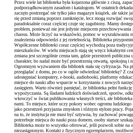
Przez wiele lat biblioteka była kojarzona głównie z ciszą, z
podporządkowanym zasadom i katalogom. W ostatnich dekadach w
zaczęto postrzegać nie tylko jako magazyn książek, ale także j
się przed zmianą poprzez zamknięcie, lecz mogą rozwijać swo
paradoksalnie coraz częściej czuje się zagubiony. Mamy dostęp
problem, ponieważ nie jest jedynie miejscem przechowywania 
chaosu. Może liczyć na wskazówki, pomoc w wyszukiwaniu mater
znalezienia odpowiedzi z jej rzetelnością. Biblioteka przypomi
Współczesne biblioteki coraz częściej wychodzą poza tradycyjny
mieszkańców. W wielu miejscach stają się wręcz lokalnymi centr
zmiana jest szczególnie cenna tam, gdzie przestrzeń publiczna
charakter, bo nadal może być przestrzenią otwartą, spokojną i 
Ogromnym wyzwaniem dla bibliotek stała się cyfryzacja. Na pie
przeglądać z domu, po co w ogóle odwiedzać bibliotekę? Z czasem
udostępniać komputery, e-booki, audiobooki, platformy edukacy
miejsce do nauki albo wsparcie w korzystaniu z nowych narzę
zasięgiem. Warto również pamiętać, że biblioteka pełni funkcję
wypożyczania. Są śladami ludzkich doświadczeń, sporów, odkryć
wkroczyć w świat publikowania własnych treści, ale biblioteka
nami. To miejsce, które uczy pokory wobec ogromu ludzkiego do
jako przestrzeń przyjazna zmysłom i różnym stylom pracy. Poja
na to, że instytucja nie musi być sztywna, by zachować powagę
potrzebuje miejsca do nauki poza domem, osoby starsze szukają 
Biblioteka może to wszystko oferować, jeśli pozwoli sobie na 
niezastąpionym. Kontakt z fizycznym egzemplarzem, możliwoś