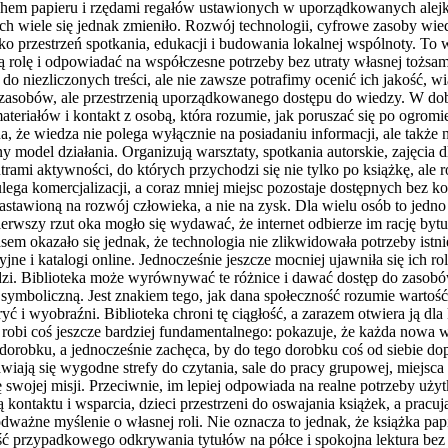
apachem papieru i rzędami regałów ustawionych w uporządkowanych ale
iele się jednak zmieniło. Rozwój technologii, cyfrowe zasoby wiedzy
ako przestrzeń spotkania, edukacji i budowania lokalnej wspólnoty. To 
ją rolę i odpowiadać na współczesne potrzeby bez utraty własnej toż
 do niezliczonych treści, ale nie zawsze potrafimy ocenić ich jakość, 
zasobów, ale przestrzenią uporządkowanego dostępu do wiedzy. W dob
iałów i kontakt z osobą, która rozumie, jak poruszać się po ogromie 
na, że wiedza nie polega wyłącznie na posiadaniu informacji, ale także
 model działania. Organizują warsztaty, spotkania autorskie, zajęcia 
ami aktywności, do których przychodzi się nie tylko po książkę, ale r
 ulega komercjalizacji, a coraz mniej miejsc pozostaje dostępnych be
nastawioną na rozwój człowieka, a nie na zysk. Dla wielu osób to jedno
rwszy rzut oka mogło się wydawać, że internet odbierze im rację bytu
 okazało się jednak, że technologia nie zlikwidowała potrzeby istnieni
jne i katalogi online. Jednocześnie jeszcze mocniej ujawniła się ich 
dzi. Biblioteka może wyrównywać te różnice i dawać dostęp do zasobó
 symboliczną. Jest znakiem tego, jak dana społeczność rozumie wartość
 i wyobraźni. Biblioteka chroni tę ciągłość, a zarazem otwiera ją dl
 robi coś jeszcze bardziej fundamentalnego: pokazuje, że każda nowa w
robku, a jednocześnie zachęca, by do tego dorobku coś od siebie dopi
wiają się wygodne strefy do czytania, sale do pracy grupowej, miejsca
 swojej misji. Przeciwnie, im lepiej odpowiada na realne potrzeby uży
kontaktu i wsparcia, dzieci przestrzeni do oswajania książek, a pracu
odważne myślenie o własnej roli. Nie oznacza to jednak, że książka pa
ć przypadkowego odkrywania tytułów na półce i spokojna lektura bez