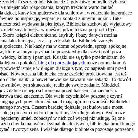
źródeł. To szczególnie istotne dziś, gdy łatwo pomylić szybkość
 na umiejętności rozpoznania, którym treściom warto zaufać.
dla dzieci, kursy komputerowe dla seniorów i wydarzenia integrujące
ównież po inspirację, wsparcie i kontakt z innymi ludźmi. Taka
z konieczności wydawania pieniędzy. Biblioteka zachowuje wyjątkowy
 z nielicznych miejsc w mieście, gdzie można po prostu być.
. Skoro książki elektroniczne, artykuły i bazy danych można
a takich miejsc, lecz ją przekształciła. Biblioteki zaczęły
rola społeczna. Nie każdy ma w domu odpowiedni sprzęt, spokojne
w, które w innym przypadku pozostałyby dla części osób poza
 wiedzy, kultury i pamięci. Książki nie są tylko przedmiotami do
a kolejnych pokoleń.
blog dla początkujących
może pomóc komuś
ypowiedź istnieje w długim dialogu z tym, co napisali inni przed
sać. Nowoczesna biblioteka coraz częściej projektowana jest też
 do cichej nauki, a nawet niewielkie kawiarniane zakątki. To dowód
tkowników, tym skuteczniej realizuje swoje zadanie. Młodzież
jący zdalnie cichego schronienia przed hałasem codzienności.
pierowa traci znaczenie. Dla wielu czytelników pozostaje czymś
 migających powiadomień nadal mają ogromną wartość. Biblioteka
 starego nowym. Czasem bardziej dojrzałe jest budowanie mostu
ie ulega prostym modom i potrafi myśleć długofalowo. Być może
 będziemy umieli zobaczyć w nich coś więcej niż usługę. Są one
 każda chwila ma być maksymalnie efektywna, biblioteka broni innego
ytać i tworzyć sens. I właśnie dlatego biblioteka pozostaje potrzebna