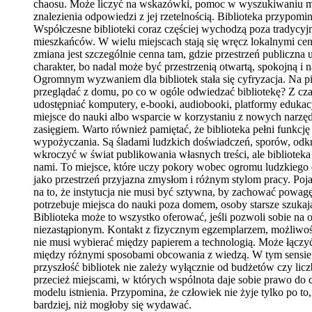
chaosu. Może liczyć na wskazówki, pomoc w wyszukiwaniu mater
znalezienia odpowiedzi z jej rzetelnością. Biblioteka przypomi
Współczesne biblioteki coraz częściej wychodzą poza tradycyjny
mieszkańców. W wielu miejscach stają się wręcz lokalnymi centr
zmiana jest szczególnie cenna tam, gdzie przestrzeń publiczna
charakter, bo nadal może być przestrzenią otwartą, spokojną i 
Ogromnym wyzwaniem dla bibliotek stała się cyfryzacja. Na pie
przeglądać z domu, po co w ogóle odwiedzać bibliotekę? Z czasem
udostępniać komputery, e-booki, audiobooki, platformy edukacy
miejsce do nauki albo wsparcie w korzystaniu z nowych narzę
zasięgiem. Warto również pamiętać, że biblioteka pełni funkcję
wypożyczania. Są śladami ludzkich doświadczeń, sporów, odkryć
wkroczyć w świat publikowania własnych treści, ale biblioteka
nami. To miejsce, które uczy pokory wobec ogromu ludzkiego do
jako przestrzeń przyjazna zmysłom i różnym stylom pracy. Poja
na to, że instytucja nie musi być sztywna, by zachować powagę
potrzebuje miejsca do nauki poza domem, osoby starsze szukają 
Biblioteka może to wszystko oferować, jeśli pozwoli sobie na 
niezastąpionym. Kontakt z fizycznym egzemplarzem, możliwoś
nie musi wybierać między papierem a technologią. Może łączyć
między różnymi sposobami obcowania z wiedzą. W tym sensie b
przyszłość bibliotek nie zależy wyłącznie od budżetów czy li
przecież miejscami, w których wspólnota daje sobie prawo do 
modelu istnienia. Przypomina, że człowiek nie żyje tylko po to
bardziej, niż mogłoby się wydawać.