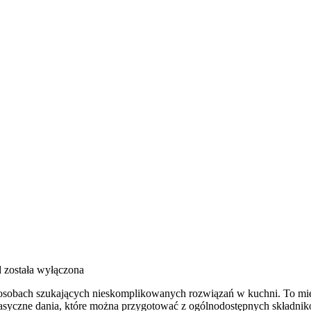
d
została wyłączona
o osobach szukających nieskomplikowanych rozwiązań w kuchni. To miej
klasyczne dania, które można przygotować z ogólnodostępnych składni